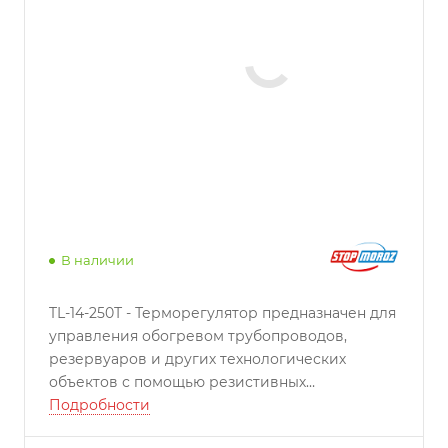
В наличии
TL-14-250Т - Терморегулятор предназначен для
управления обогревом трубопроводов,
резервуаров и других технологических
объектов с помощью резистивных
нагревательных лент ЭНГЛ-1, ЭНГЛ-2, НТН, СТН,
Подробности
РНЛВ, резистивных кабелей типа ЭНГК, СТК,