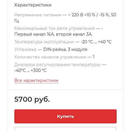
НТКЭ, РНКВ, а также саморегулирующихся
Характеристики
кабелей СНКТ, ВНКТ и прочих нагревательных
элементов. Датчики в комплект не входят.
Напряжение питания
—
~ 220 В +10 % / -15 %, 50
Гц
Работает в режимах одноканального или
двухканального терморегулятора.
Максимальный ток реле управления
—
•
Первый канал 16А, второй канал 3А.
Температура эксплуатации
—
-20 °C ... +40 °C
Установка
—
DIN-рейка, 3 модуля
Количество каналов управления
—
1
Диапазон регулирования температуры
—
-40°C ... +300 °C
Все характеристики
5700 руб.
Купить