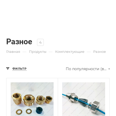
Разное
4
—
—
—
Главная
Продукты
Комплектующие
Разное
По популярности (возрастание)
ФИЛЬТР