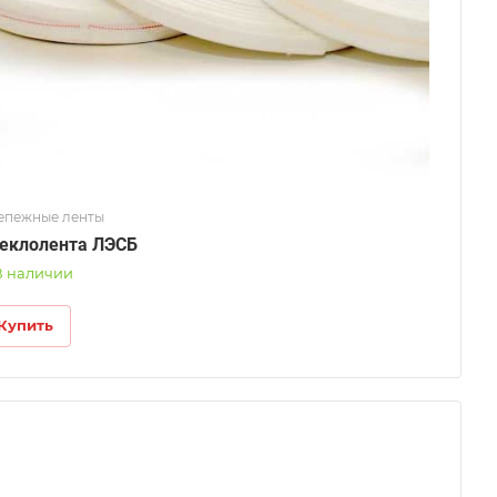
епежные ленты
еклолента ЛЭСБ
В наличии
Купить