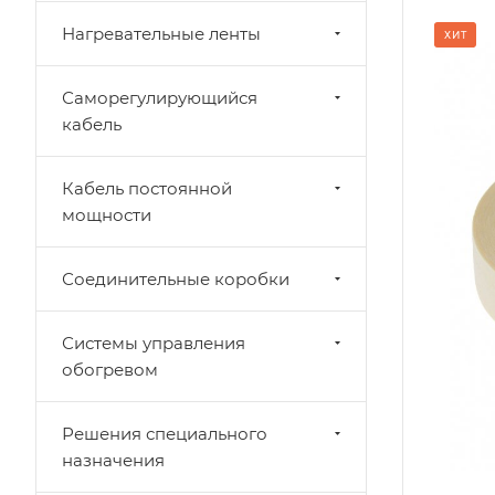
Нагревательные ленты
лина
ХИТ
3м
ирина
Саморегулирующийся
1мм
кабель
емпературная стойкость
00˚ С
Кабель постоянной
ип основы
мощности
теклоткань
Соединительные коробки
Системы управления
обогревом
Решения специального
назначения