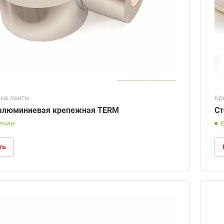
ые ленты
Кр
алюминиевая крепежная TERM
Ст
ичии
ть
Длина
50м