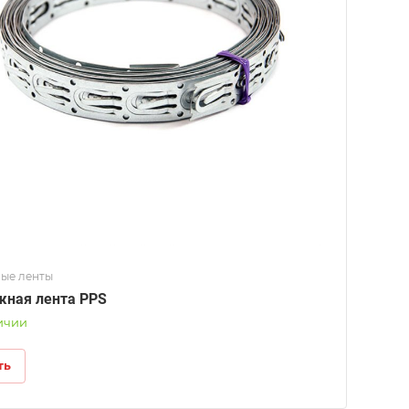
ые ленты
ная лента PPS
ичии
ть