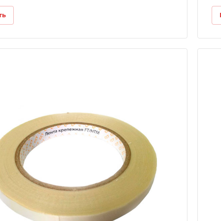
ть
Длина
50м
Ширина
11мм
Температурная стойкость
135˚ С
Тип основы
Стеклоткань