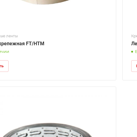
ые ленты
Кр
крепежная FT/HTM
Ле
ичии
ть