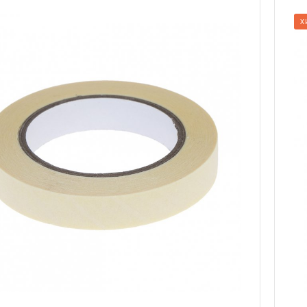
Длина
Х
50м
Ширина
11мм
Температурная стойкость
200˚ С
Тип основы
Стеклоткань