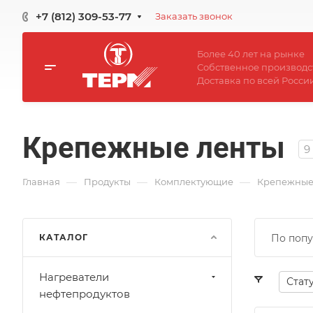
+7 (812) 309-53-77
Заказать звонок
Более 40 лет на рынке
Собственное производс
Доставка по всей Росси
Крепежные ленты
9
—
—
—
Главная
Продукты
Комплектующие
Крепежные
КАТАЛОГ
По попу
Нагреватели
Стат
нефтепродуктов