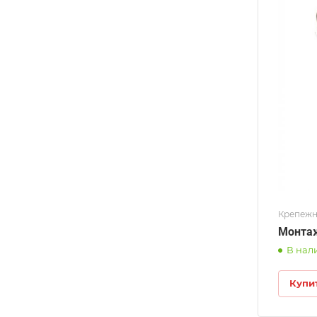
Крепежн
Монтаж
В нал
Купи