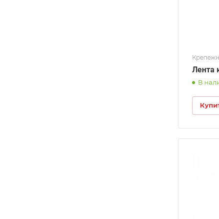
Крепежн
Лента 
В нал
Купи