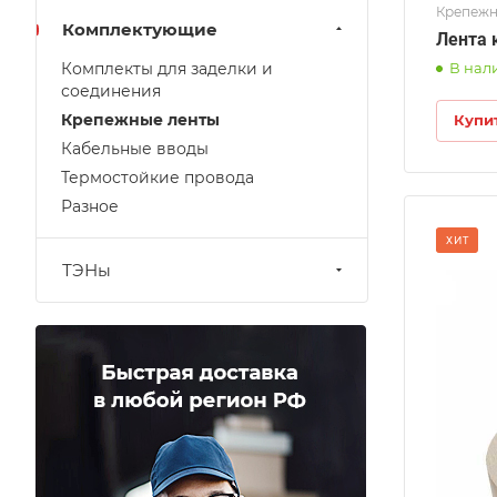
Крепежн
Комплектующие
Лента 
Комплекты для заделки и
В нал
соединения
Крепежные ленты
Купи
Кабельные вводы
Термостойкие провода
Разное
лина
ХИТ
0м
ТЭНы
ирина
0мм
емпературная стойкость
10˚ С
ип основы
люминиевая фольга