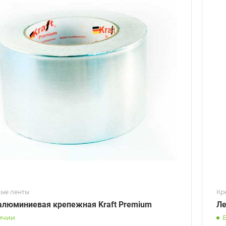
Ширина
50мм
Температурная стойкость
110˚ С
Тип основы
Алюминиевая фольга
ые ленты
Кр
алюминиевая крепежная Kraft Premium
Ле
ичии