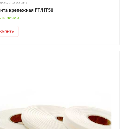
епежные ленты
нта крепежная FT/HT50
В наличии
Купить