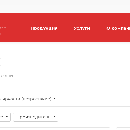
Продукция
Услуги
О компан
тво
и
 ленты
лярности (возрастание)
ус
Производитель