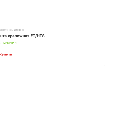
епежные ленты
нта крепежная FT/HTS
В наличии
Купить