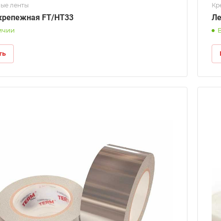
ые ленты
Кр
крепежная FT/HT33
Ле
ичии
ть
Длина
250м
Ширина
20мм
Температурная стойкость
180˚ С
Тип основы
Стеклоткань (без клейкого слоя)