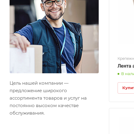
Крепежн
Лента 
В нал
Цель нашей компании —
Купи
предложение широкого
ассортимента товаров и услуг на
постоянно высоком качестве
обслуживания.
лина
0м