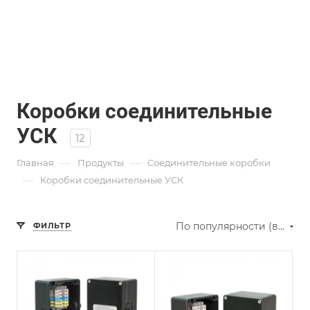
Коробки соединительные
УСК
12
—
—
Главная
Продукты
Соединительные коробки
—
Коробки соединительные УСК
По популярности (возрастание)
ФИЛЬТР
Рабочий диапазон
температур
окружающей среды