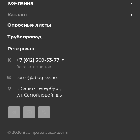
Компания
взрывозащиты
1Ex e IIC T3…T6 Gb
Каталог
X
Максимальное
Опросные листы
напряжение
до 750 В
Трубопровод
Максимальный ток
Резервуар
до 109 А
+7 (812) 309-53-77
Габаритные
Заказать звонок
размеры
250×255×122 мм
term@obogrev.net
Общий вес
г. Санкт-Петербург,
2,1 кг
ул. Самойловой, д.5
Гарантия
производителя
1,5 года
© 2026 Все права защищены.