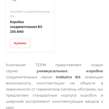
Максимальный ток
до 109 А
Коробки соединительные
Габаритные
ВЭ
размеры
Коробка
250×255×122 мм
соединительная ВЭ
250.М40
Общий вес
2,1 кг
Купить
Компания ТЕРМ представляет новую
серию
универсальных коробок
соединительных серии
IndAstro ВЭ
, имеющих
возможность комплектации на объекте в
зависимости от параметров системы обогрева. мы
предлагаем стандартные корпуса коробок и
широкий ассортимент комплектующих вводов к
ним.