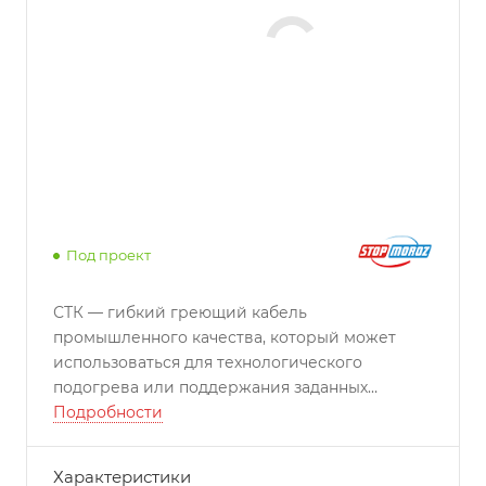
Под проект
СТК — гибкий греющий кабель
промышленного качества, который может
использоваться для технологического
подогрева или поддержания заданных
температур до +250°С.
Подробности
Характеристики