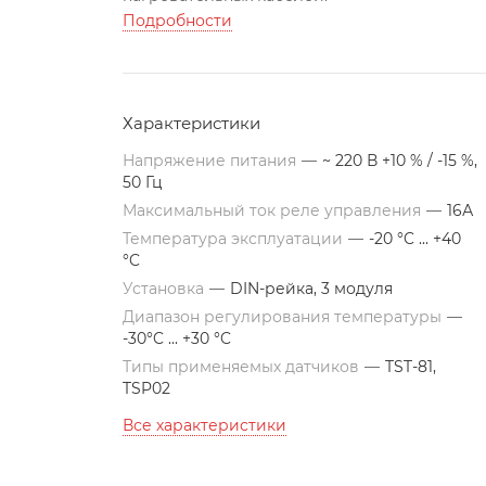
Подробности
Характеристики
Напряжение питания
—
~ 220 В +10 % / -15 %,
50 Гц
Максимальный ток реле управления
—
16А
Температура эксплуатации
—
-20 °C ... +40
°C
Установка
—
DIN-рейка, 3 модуля
Диапазон регулирования температуры
—
-30°C ... +30 °C
Типы применяемых датчиков
—
TST-81,
TSP02
Все характеристики