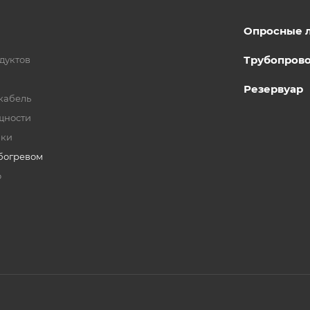
Опросные 
Трубопров
дуктов
Резервуар
кабель
щности
бки
богревом
о