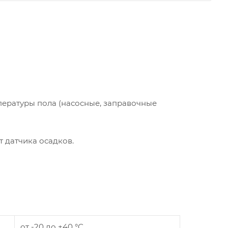
пературы пола (насосные, заправочные
от датчика осадков.
от -20 до +40 °С