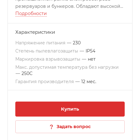
резервуаров и бункеров. Обладают высокой
стойкостью к влаге, химически агрессивным
Подробности
средам и радиации.
Характеристики
Напряжение питания
—
230
Степень пылевлагозащиты
—
IP54
Маркировка взрывозащиты
—
нет
Макс. допустимая температура без нагрузки
—
250С
Гарантия производителя
—
12 мес.
Купить
Задать вопрос