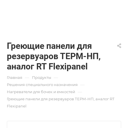
Греющие панели для
резервуаров ТЕРМ-НП,
аналог RT Flexipanel
—
—
Главная
Продукты
—
Решения специального назначения
—
Нагреватели для бочек и емкостей
Греющие панели для резервуаров ТЕРМ-НП, аналог RT
Flexipanel