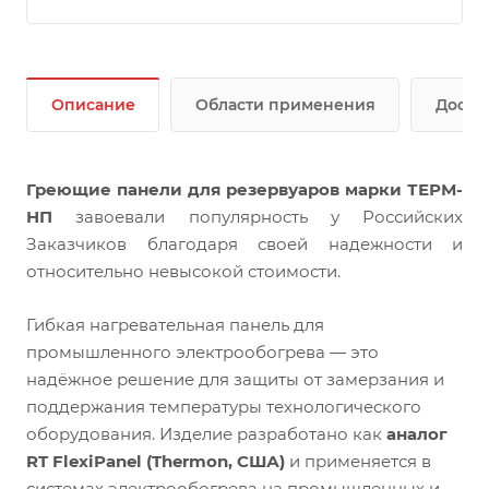
Описание
Области применения
Доста
Греющие панели для резервуаров марки ТЕРМ-
НП
завоевали популярность у Российских
Заказчиков благодаря своей надежности и
относительно невысокой стоимости.
Гибкая нагревательная панель для
промышленного электрообогрева — это
надёжное решение для защиты от замерзания и
поддержания температуры технологического
оборудования. Изделие разработано как
аналог
RT FlexiPanel (Thermon, США)
и применяется в
системах электрообогрева на промышленных и