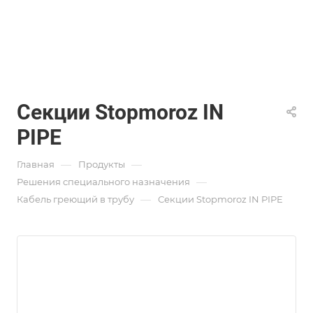
Секции Stopmoroz IN
PIPE
—
—
Главная
Продукты
—
Решения специального назначения
—
Кабель греющий в трубу
Секции Stopmoroz IN PIPE