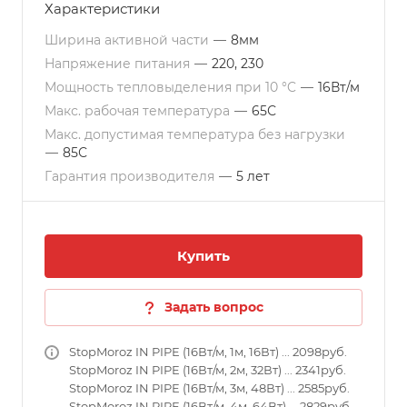
Характеристики
Ширина активной части
—
8мм
Напряжение питания
—
220, 230
Мощность тепловыделения при 10 °C
—
16Вт/м
Макс. рабочая температура
—
65С
Макс. допустимая температура без нагрузки
—
85С
Гарантия производителя
—
5 лет
Купить
Задать вопрос
StopMoroz IN PIPE (16Вт/м, 1м, 16Вт) ... 2098руб.
StopMoroz IN PIPE (16Вт/м, 2м, 32Вт) ... 2341руб.
StopMoroz IN PIPE (16Вт/м, 3м, 48Вт) ... 2585руб.
StopMoroz IN PIPE (16Вт/м, 4м, 64Вт) ... 2829руб.