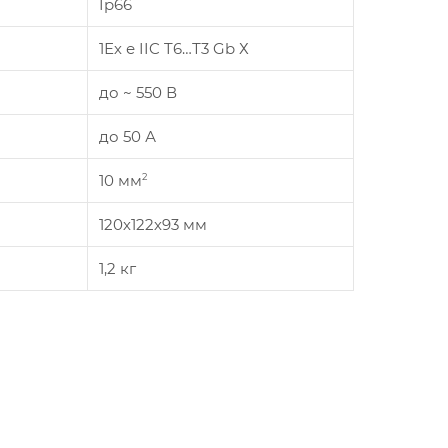
Ip66
1Ех е IIC T6…Т3 Gb Х
до ~ 550 В
до 50 А
10 мм
2
120х122х93 мм
1,2 кг