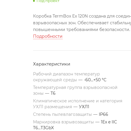
Под проект
Коробка TermBox Ex 120N создана для соеди
взрывоопасных зон. Обеспечивает стабильну
повышенными требованиями безопасности.
Подробности
Характеристики
Рабочий диапазон температур
окружающей среды
—
-60...+50 °С
Температурная группа взрывоопасной
зоны
—
Т6
Климатическое исполнение и категория
УХЛ1 размещения
—
УХЛ1
Степень пылевлагозащиты
—
IP66
Маркировка взрывозащиты
—
1Ex e llC
T6...T3GbX