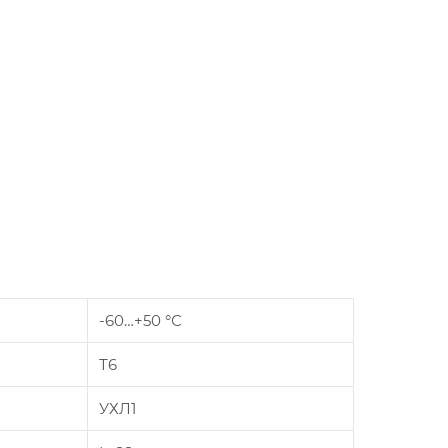
-60…+50 °С
Т6
УХЛ1