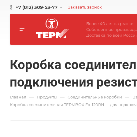
+7 (812) 309-53-77
Заказать звонок
Более 40 лет на рынке
Собственное производс
Доставка по всей Росси
Коробка соединител
подключения резист
—
—
—
Главная
Продукты
Соединительные коробки
В
Коробка соединительная TERMBOX Ex-120RN — для подключ