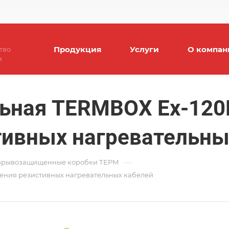
Продукция
Услуги
О компан
тво
и
ьная TERMBOX Ex-120
ивных нагревательны
—
зрывозащищенные коробки ТЕРМ
ения резистивных нагревательных кабелей