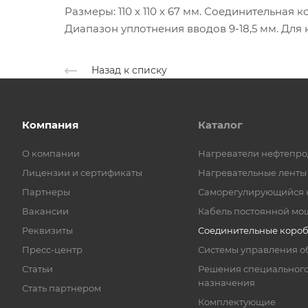
Размеры: 110 х 110 х 67 мм. Соединительная
Диапазон уплотнения вводов 9-18,5 мм. Для 
Назад к списку
Компания
Каталог
О компании
Нагреватели нефтепро
Лицензии и сертификаты
Нагревательные ленты
Партнеры
Саморегулирующийся 
Вакансии
Кабель постоянной мо
Реквизиты
Соединительные коро
Пресс-центр
Системы управления о
Статьи
Решения специальног
назначения
Стать партнером
Комплектующие