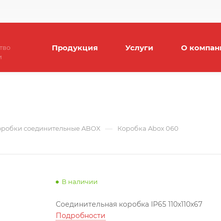
Продукция
Услуги
О компан
тво
и
—
оробки соединительные ABOX
Коробка Abox 060
В наличии
Соединительная коробка IP65 110x110x67
Подробности