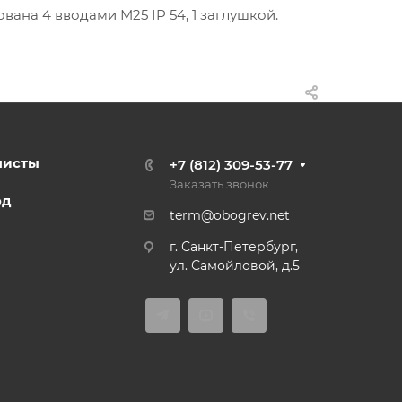
вана 4 вводами М25 IP 54, 1 заглушкой.
листы
+7 (812) 309-53-77
Заказать звонок
од
term@obogrev.net
г. Санкт-Петербург,
ул. Самойловой, д.5