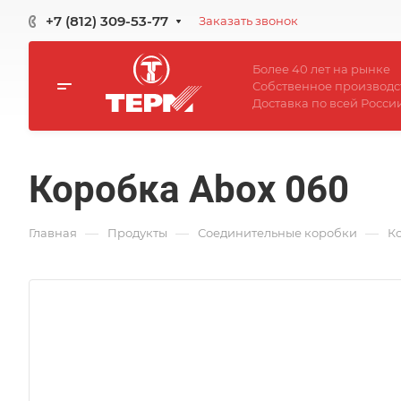
+7 (812) 309-53-77
Заказать звонок
Более 40 лет на рынке
Собственное производс
Доставка по всей Росси
Коробка Abox 060
—
—
—
Главная
Продукты
Соединительные коробки
К