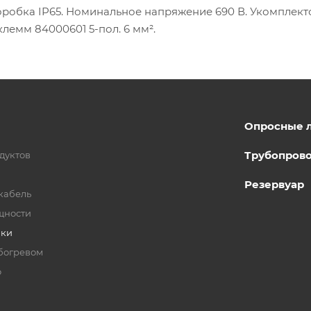
 коробка IP65. Номинальное напряжение 690 В. Укомплекто
клемм 84000601 5-пол. 6 мм².
Опросные 
Трубопров
дуктов
Резервуар
кабель
щности
бки
богревом
о