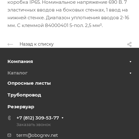
коробка IP65. Номинальное напряжение 690 В. 7
эластичных вводов на боковых стенках, 1 ввод на
нижней стенке. Диапазон уплотнения вводов 2-16
мм. С клеммой 84000401 5-пол. 2,5 мм².
Назад к списку
Компания
Каталог
Опросные листы
Трубопровод
Резервуар
+7 (812) 309-53-77
Заказать звонок
term@obogrev.net